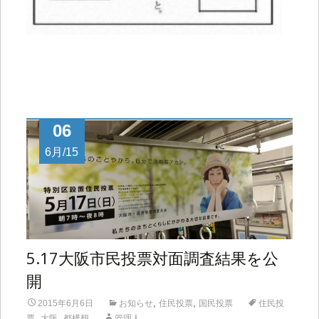
06
6月/15
5.17大阪市民投票対面調査結果を公
開
,
,
2015年6月6日
お知らせ
住民投票
国民投票
住民投
,
,
票
大阪
都構想
管理人