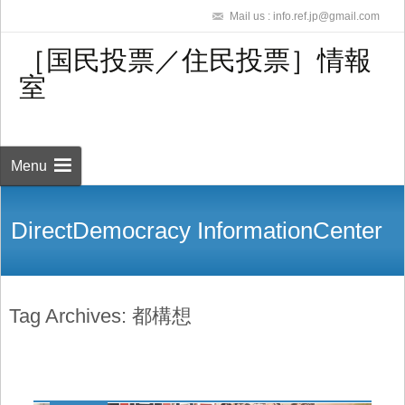
Mail us : info.ref.jp@gmail.com
［国民投票／住民投票］情報
室
Skip to
content
検
索:
Menu
DirectDemocracy InformationCenter
Tag Archives: 都構想