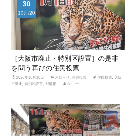
30
10月/20
［大阪市廃止・特別区設置］の是非
を問う再びの住民投票
,
,
2020年10月30日
お知らせ
住民投票
住民投票
大阪
,
,
市廃止
特別区設置
都構想
今井 一