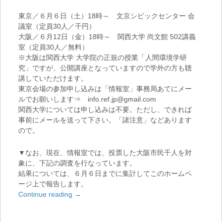
東京／６月６日（土）18時～ 文京シビックセンター 会
議室（定員30人／千円）
大阪／６月12日（金）18時～ 関西大学 尚文館 502講義
室（定員30人／無料）
※大阪は関西大学 大学院の正規の授業「人間環境学研
究」ですが、公開講座となっていますので学外の方も聴
講していただけます。
東京会場の参加申し込みは「情報室」事務局あてにメー
ルでお願いします⇒ info.ref.jp@gmail.com
関西大学については申し込みは不要。ただし、できれば
事前にメールを送って下さい。「諸注意」などあります
ので。
▼なお、現在、情報室では、投票した大阪市民千人を対
象に、下記の調査を行なっています。
結果については、６月６日までに集計してこのホームペ
ージ上で報告します。
Continue reading
→