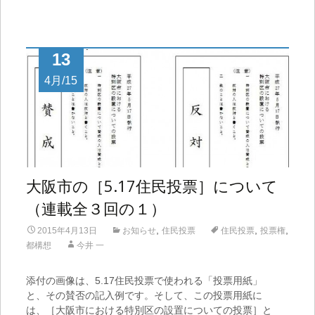
13
4月/15
大阪市の［5.17住民投票］について
（連載全３回の１）
,
,
,
2015年4月13日
お知らせ
住民投票
住民投票
投票権
都構想
今井 一
添付の画像は、5.17住民投票で使われる「投票用紙」
と、その賛否の記入例です。そして、この投票用紙に
は、［大阪市における特別区の設置についての投票］と