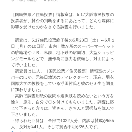
［国民投票／住民投票］情報室は、5.17大阪市民投票の
投票者が、賛否の判断をするにあたって、どんな媒体に
影響を受けたのかをさぐる調査を行いました。
・調査は、5.17住民投票終了後の5月23日（土）～6月１
日（月）の10日間。市内十数か所のスーパーマーケット
の駐輪場やＪＲ、私鉄、地下鉄の駅周辺、大型ショッピ
ングモールなどで、無作為に協力を依頼し、対面によっ
て行いました。
・調査員は11人。［国民投票／住民投票］情報室のメン
バーのほか、元毎日放送のディレクターで、現在、羽衣
国際大学の教授をしている浮田哲氏と彼のゼミ生も調査
に加わりました。
・高齢で調査用紙の設問や選択肢を読めないという方を
除き、原則、自分で〇を付けてもらいました。調査に応
じて下さった方々は、皆さん、きちんと選択肢を読んで
下さいました。
・得られた回答は、全部で1022人分。内訳は賛成が555
人、反対が441人。そして賛否不明が26人です。