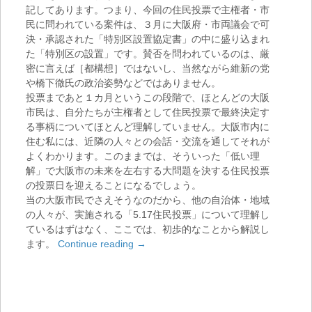
記してあります。つまり、今回の住民投票で主権者・市
民に問われている案件は、３月に大阪府・市両議会で可
決・承認された「特別区設置協定書」の中に盛り込まれ
た「特別区の設置」です。賛否を問われているのは、厳
密に言えば［都構想］ではないし、当然ながら維新の党
や橋下徹氏の政治姿勢などではありません。
投票まであと１カ月というこの段階で、ほとんどの大阪
市民は、自分たちが主権者として住民投票で最終決定す
る事柄についてほとんど理解していません。大阪市内に
住む私には、近隣の人々との会話・交流を通してそれが
よくわかります。このままでは、そういった「低い理
解」で大阪市の未来を左右する大問題を決する住民投票
の投票日を迎えることになるでしょう。
当の大阪市民でさえそうなのだから、他の自治体・地域
の人々が、実施される「5.17住民投票」について理解し
ているはずはなく、ここでは、初歩的なことから解説し
ます。
Continue reading
→