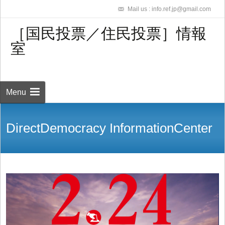
Mail us : info.ref.jp@gmail.com
［国民投票／住民投票］情報
室
Skip to
content
検
索:
Menu
DirectDemocracy InformationCenter