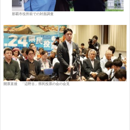
那覇市役所前での対面調査
開票直後 「辺野古」県民投票の会の会見