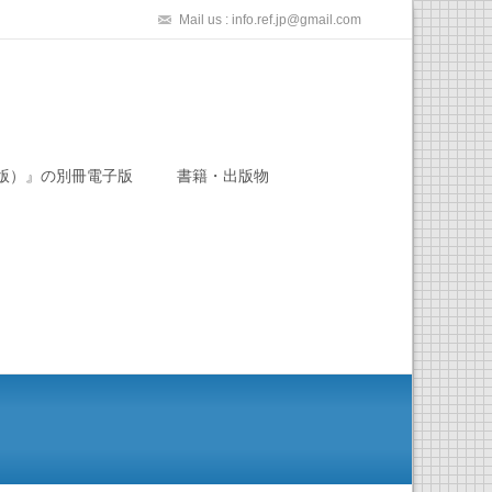
Mail us : info.ref.jp@gmail.com
版）』の別冊電子版
書籍・出版物
検
索: