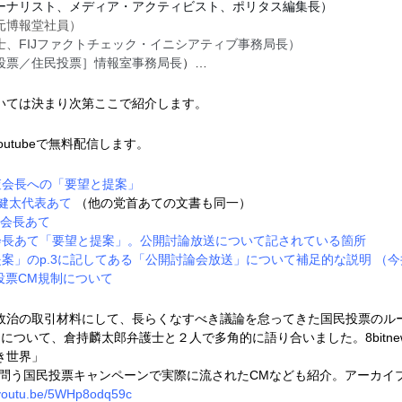
ーナリスト、メディア・アクティビスト、ポリタス編集長）
元博報堂社員）
士、
FIJファクトチェック・イニシアティブ事務局長）
投票／住民投票］情報室事務局長
）…
いては決まり次第ここで紹介します。
utubeで無料配信します。
査会長への「要望と提案」
 健太代表あて
（他の党首あての文書も同一）
元会長あて
会長あて「要望と提案」。公開討論放送について記されている箇
所
案」のp.3に記してある「公開討論会放送」について補足的な説明
（今
投票CM規制について
政治の取引材料にして、長らくなすべき議論を怠ってきた国民投票のル
について、倉持麟太郎弁護士と２人で多角的に語り合いました。8bitne
き世界」
を問う国民投票キャンペーンで実際に流されたCMなども紹介。アーカイ
/youtu.be/5WHp8odq59c