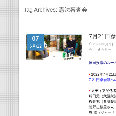
Tag Archives: 憲法審査会
7月21日
07
2022年6月7日
6月/22
会
今井 一
国民投票のルー
▪
2022年7月21
7.21円卓会議
▪
メディア関係
船田元（衆議院
桜井充（参議院
菅野志桜里さん
堀 潤
（ジャーナリ