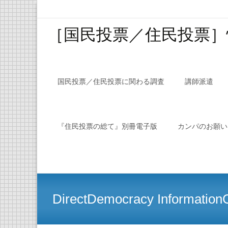
［国民投票／住民投
Skip to content
国民投票／住民投票に関わる調査
講師派遣
『住民投票の総て』別冊電子版
カンパのお願い
DirectDemocracy Information