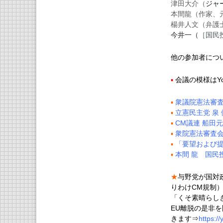
津田大介（
ジャ
本間龍（作家、
楊井人文（弁護
今井一（
［国民
他の参加者につ
▪
会議の模様はYo
▪
衆議院憲法審
▪
立憲民主党 泉
▪
CM議連 船田
▪
衆院憲法審査
▪
「要望および提
▪
本間 龍 国民
★
与野党が国対
りわけCM規制）
「くそ素晴らし
EU離脱の是非
きます⇒
https:/