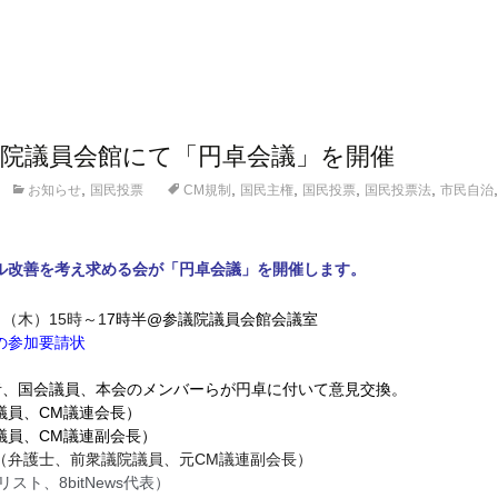
参院議員会館にて「円卓会議」を開催
,
,
,
,
,
お知らせ
国民投票
CM規制
国民主権
国民投票
国民投票法
市民自治
ル改善を考え求める会が「円卓会議」を開催します。
日（木）15時～1
7時半@
参議院議員会館会議室
への参加要請状
者、国会議員、本会のメンバーらが円卓に付いて意見交換。
議員、CM議連会長）
議員、CM議連副会長）
（弁護士、前衆議院議員、元CM議連副会長）
スト、8bitNews代表）