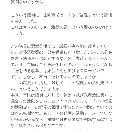
質問なのですから。
こういう議員に、生駒市民は「トップ当選」という評価
を与えました。
これは何をおいても「維新の党」という看板のおかげで
しょう。
この議員は選挙公報では「議員が身を切る改革」とい
い、政務活動費の一部を返還したり増えたボーナス分を
返還（法務局へ供託）するなどの「実績」をアピールし
ており、市民はこれを評価したのかもしれません（なお
「身を切る改革」は維新の党が掲げるスローガンで
す）。しかし、本当にそれでいいのでしょうか。
「この程度」の活動に対して「この程度」の活動費でい
い、ということでしょうか。
本来、市民は議員に対して「報酬（及び政務活動費）に
見合った活動をしろ」というべきであって、「その程度
の活動ならこの程度の報酬で十分だから削減」というの
は本末転倒です。もし「その程度の活動」しかしていな
い議員がいるなら、報酬や政務活動費を削減するのでは
なく落選させるべきなのです。