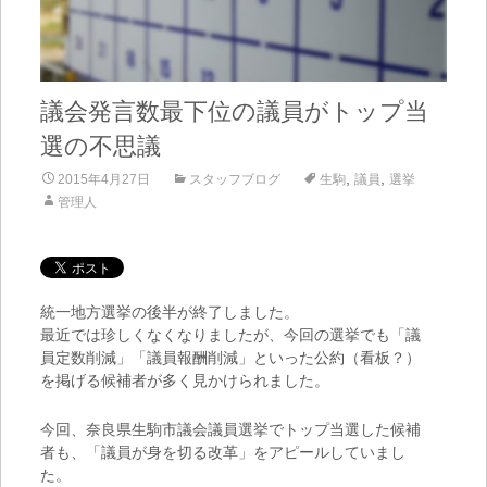
議会発言数最下位の議員がトップ当
選の不思議
,
,
2015年4月27日
スタッフブログ
生駒
議員
選挙
管理人
統一地方選挙の後半が終了しました。
最近では珍しくなくなりましたが、今回の選挙でも「議
員定数削減」「議員報酬削減」といった公約（看板？）
を掲げる候補者が多く見かけられました。
今回、奈良県生駒市議会議員選挙でトップ当選した候補
者も、「議員が身を切る改革」をアピールしていまし
た。