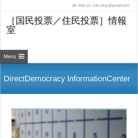
Mail us : info.ref.jp@gmail.com
［国民投票／住民投票］情報
室
Skip to
content
検
索:
Menu
DirectDemocracy InformationCenter