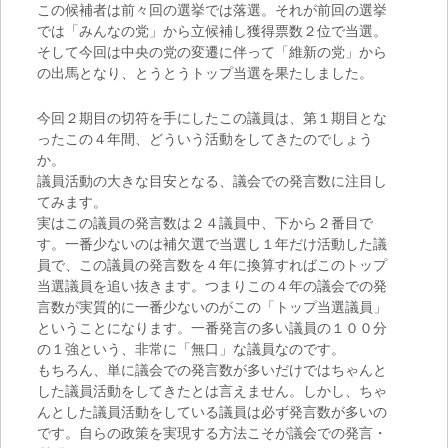
この候補者は前々回の選挙では落選。それが前回の選挙
では「みんなの党」から立候補し獲得票数２位で当選。
そして今回は中央の党の変遷に伴って「維新の党」から
の出馬となり、とうとうトップ当選を果たしました。
今回２期目の切符を手にしたこの議員は、第１期目とな
ったこの４年間、どういう活動をしてきたのでしょう
か。
議員活動の大きな目安となる、議会での発言数に注目し
てみます。
実はこの議員の発言数は２４議員中、下から２番目で
す。一番少ないのは補欠選で当選し１年だけ活動した議
員で、この議員の発言数を４年に換算すればこのトップ
当選議員を追い抜きます。つまりこの４年の議会での発
言数が実質的に一番少ないのがこの「トップ当選議員」
ということになります。一番発言の多い議員の１００分
の１強という、非常に「無口」な議員なのです。
もちろん、単に議会での発言数が多いだけではちゃんと
した議員活動をしてきたとは言えません。しかし、ちゃ
んとした議員活動をしている議員は必ず発言数が多いの
です。自らの政策を実現する方法こそが議会での発言・