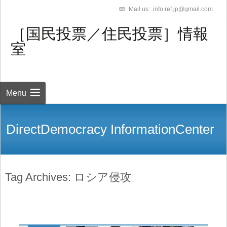
Mail us : info.ref.jp@gmail.com
［国民投票／住民投票］情報
室
Skip to
content
検
索:
Menu
DirectDemocracy InformationCenter
Tag Archives: ロシア侵攻