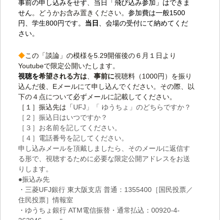
事前の申し込みをせず
、
当日「飛び込み参加」はできま
せん
。どうかお含み置きください。
参加費は一般1500
円、学生800円です。
当日
、会場の受付にて納めてくだ
さい。
◆
この「談論」の模様を5.29開催後の６月１日より
Youtubeで限定公開いたします。
視聴を
希望される方は
、
事前に
視聴料（1000円）を振り
込んだ後、Eメールにて申し込んでください。その際、以
下の４点について必ずメールに記載してください。
［１］振込先は「
UFJ」「 ゆうちょ」のどちらですか？
［２］振込日はいつですか？
［３］お名前を記してください。
［４］電話番号を記してください。
申し込みメールを頂戴しましたら、そのメールに返信す
る形で、視聴するために必要な限定公開アドレスをお送
りします。
●振込み先
・三菱UFJ銀行 東大阪支店 普通：1355400［国民投票／
住民投票］情報室
・ゆうちょ銀行 ATM電信振替・通常払込：00920-4-