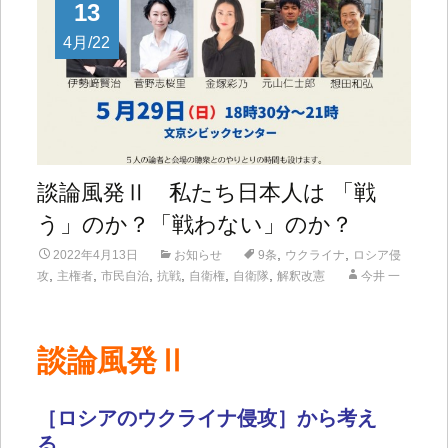
13
4月/22
談論風発Ⅱ 私たち日本人は 「戦
う」のか？「戦わない」のか？
,
,
2022年4月13日
お知らせ
9条
ウクライナ
ロシア侵
,
,
,
,
,
,
攻
主権者
市民自治
抗戦
自衛権
自衛隊
解釈改憲
今井 一
談論風発Ⅱ
［ロシア
の
ウクライナ侵攻］から考え
る