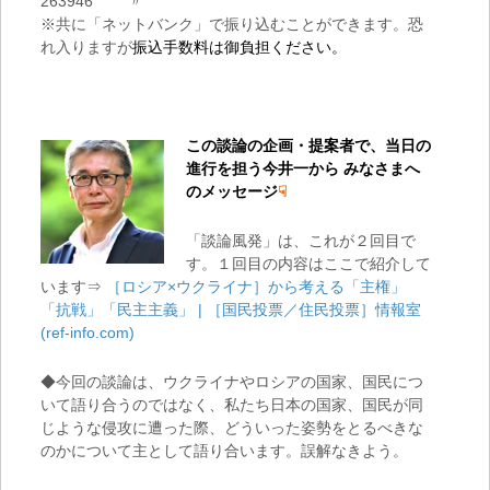
263946 〃
※共に「ネットバンク」で振り込むことができます。恐
れ入りますが
振込手数料は御負担ください。
この談論の企画・提案者で、当日の
進行を担う今井一から
みなさまへ
のメッセージ
☟
「談論風発」は、これが２回目で
す。１回目の内容はここで紹介して
います⇒
［ロシア×ウクライナ］から考える「主権」
「抗戦」「民主主義」 | ［国民投票／住民投票］情報室
(ref-info.com)
◆今回の談論は、ウクライナやロシアの国家、国民につ
いて語り合うのではなく、私たち日本の国家、国民が同
じような侵攻に遭った際、どういった姿勢をとるべきな
のかについて主として語り合います。誤解なきよう。