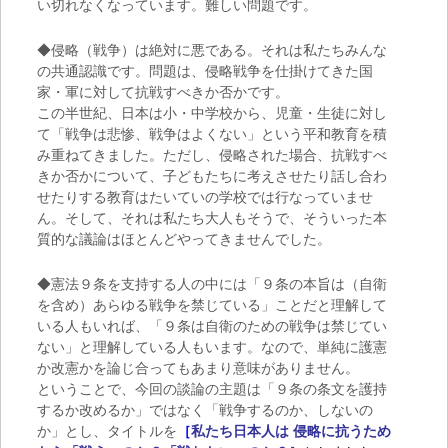
い切れなくなっています。難しい問題です。
◆侵略（戦争）は絶対に悪である。それは私たちみんな
の共通認識です。問題は、侵略戦争を仕掛けてきた国
家・軍に対して抗戦すべきか否かです。
この半世紀、日本は小・中学校から、児童・生徒に対し
て「戦争は悲惨、戦争はよくない」という平和教育を積
み重ねてきました。ただし、侵略された場合、抗戦すべ
きか否かについて、子どもたちに考えさせたり話し合わ
せたりする教育はたいていの学校では行なっていませ
ん。そして、それは私たち大人もそうで、そういった本
質的な議論はほとんどやってきませんでした。
◆憲法９条を支持する人の中には「９条の本旨は（自衛
を含め）あらゆる戦争を禁じている」ことだと理解して
いる人もいれば、「９条は自衛のための戦争は禁じてい
ない」と理解している人もいます。なので、単純に護憲
か改憲かを論じ合ってもあまり意味がありません。
ということで、今回の談論の主題は「９条の条文を護持
するか改めるか」ではなく「戦争するのか、しないの
か」とし、タイトルを
［
私たち日本人は 侵略に抗うため