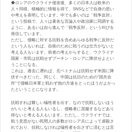
◆ロシアのウクライナ侵攻後、多くの日本人は欧米の
人々同様、積極的に情報を得て、SNSなどで自身の思い
や考えを表明しています。中でも多いのは「戦争反対」
という投稿で、人々は著名な言論人や政治家に同調する
ように、あるいは自ら進んで「戦争反対」という叫びを
発信しています。
ただし、侵略に対する抗戦を含めあらゆる戦争に反対だ
という人もいれば、自衛のために戦うのは仕方がないと
考える人もいます。前者の考えからすると、ウクライナ
国家・市民は抗戦せずプーチン・ロシアに降伏せよとい
うことになる。
これは、過去に遡れば、北ベトナムは抗戦せず米国に降
伏すべきだった。同じく、中国は抗日のための”国共合
作”で侵略日本軍と戦わず他の方途をとったほうがよかっ
たということになります。
抗戦すれば夥しい犠牲者を出す。なので抗戦しないほう
がいいと考える人もいるし、侵略者に屈服するなどあり
得ないと考える人もいます。ただし、ウクライナでは、
戦う意思がない民間人の多数がロシア兵によって虐殺さ
れており、抗戦しなければ犠牲者を出さずに済むとは言