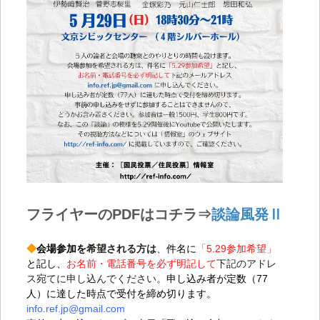
フライヤーのPDFはコチラ⇒
談論風発Ⅱ
◆
会場参加を
希望される方は
、
件名に
「5.29参加希望」
と記し、
お名前・電話番号を必ず明記して
下記のアドレ
ス宛てに申し込んでください。
申し込み者が定数（77
人）に達した時点で受付を締め切ります。
info.ref.jp@gmail.com