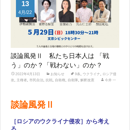
13
4月/22
談論風発Ⅱ 私たち日本人は 「戦
う」のか？「戦わない」のか？
,
,
2022年4月13日
お知らせ
9条
ウクライナ
ロシア侵
,
,
,
,
,
,
攻
主権者
市民自治
抗戦
自衛権
自衛隊
解釈改憲
今井 一
談論風発Ⅱ
［ロシア
の
ウクライナ侵攻］から考え
る