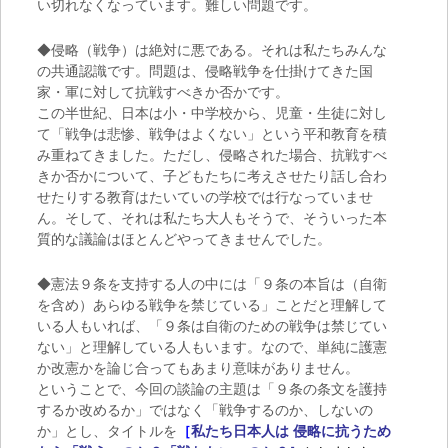
い切れなくなっています。難しい問題です。
◆侵略（戦争）は絶対に悪である。それは私たちみんな
の共通認識です。問題は、侵略戦争を仕掛けてきた国
家・軍に対して抗戦すべきか否かです。
この半世紀、日本は小・中学校から、児童・生徒に対し
て「戦争は悲惨、戦争はよくない」という平和教育を積
み重ねてきました。ただし、侵略された場合、抗戦すべ
きか否かについて、子どもたちに考えさせたり話し合わ
せたりする教育はたいていの学校では行なっていませ
ん。そして、それは私たち大人もそうで、そういった本
質的な議論はほとんどやってきませんでした。
◆憲法９条を支持する人の中には「９条の本旨は（自衛
を含め）あらゆる戦争を禁じている」ことだと理解して
いる人もいれば、「９条は自衛のための戦争は禁じてい
ない」と理解している人もいます。なので、単純に護憲
か改憲かを論じ合ってもあまり意味がありません。
ということで、今回の談論の主題は「９条の条文を護持
するか改めるか」ではなく「戦争するのか、しないの
か」とし、タイトルを
［
私たち日本人は 侵略に抗うため