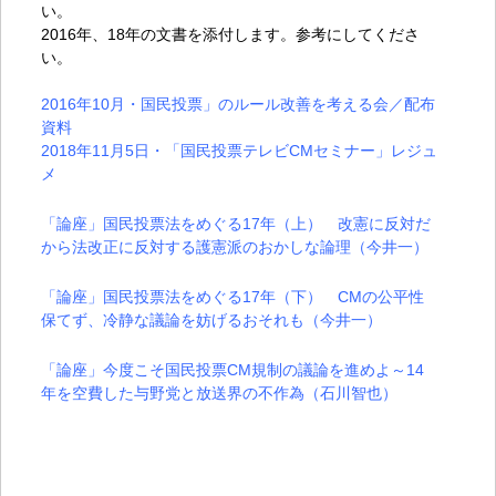
い。
2016年、18年の文書を添付します。参考にしてくださ
い。
2016年10月・国民投票」のルール改善を考える会
／配布
資料
2018年11月5日・「国民投票テレビCMセミナー」レジュ
メ
「論座」国民投票法をめぐる17年（上） 改憲に反対だ
から法改正に反対する護憲派のおかしな論理
（今井一）
「論座」国民投票法をめぐる17年（下） CMの公平性
保てず、冷静な議論を妨げるおそれも
（今井一）
「論座」今度こそ国民投票CM規制の議論を進めよ～14
年を空費した与野党と放送界の不作為
（石川智也）