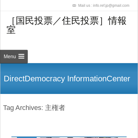
Mail us : info.ref.jp@gmail.com
［国民投票／住民投票］情報
室
Skip to
content
検
索:
Menu
DirectDemocracy InformationCenter
Tag Archives: 主権者