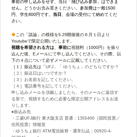
事前の申し込みをせず
、
当日「飛び込み参加」はできま
せん
。どうかお含み置きください。
参加費は一般1500
円、学生800円です。
当日
、会場の受付にて納めてくだ
さい。
◆
この「談論」の模様を5.29開催後の６月１日より
Youtubeで限定公開いたします。
視聴を
希望される方は
、
事前に
視聴料（1000円）を振り
込んだ後、Eメールにて申し込んでください。その際、以
下の４点について必ずメールに記載してください。
［１］振込先は「
UFJ」「 ゆうちょ」のどちらですか？
［２］振込日はいつですか？
［３］お名前を記してください。
［４］電話番号を記してください。
申し込みメールを頂戴しましたら、そのメールに返信す
る形で、視聴するために必要な限定公開アドレスをお送
りします。
●振込み先
・三菱UFJ銀行 東大阪支店 普通：1355400［国民投票／
住民投票］情報室
・ゆうちょ銀行 ATM電信振替・通常払込：00920-4-