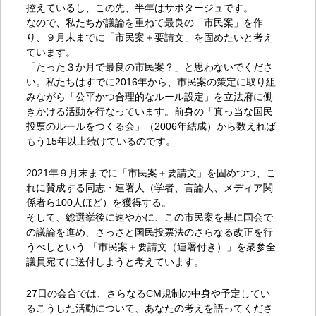
控えているし、この先、半年はサボタージュです。
なので、私たちが議論を重ねて最良の「市民案」
を作
り、９月末までに「市民案＋要請文」
を固めたいと考え
ています。
「たった３か月で最良の市民案？」と思わないでくださ
い。私たちはすでに2016年から、市民案の策定に取り組
みながら「公平かつ合理的なルール設定」を立法府に働
きかける活動を行なっています。前身の「真っ当な国民
投票のルールをつくる会」（2006年結成）から数えれば
もう15年以上続けているのです。
2021年９月末までに「市民案＋要請文」
を固めつつ、こ
れに賛成する同志・連署人（学者、言論人、
メディア関
係者ら100人ほど）を獲得する。
そして、総選挙後に速やかに、
この市民案を基に国会で
の議論を進め、
さっさと国民投票法のさらなる改正を行
うべしという 「市民案＋要請文（連署付き）」
を衆参全
議員宛てに送付しようと考えています。
27日の会合では、さらなるCM規制の中身や予定してい
る
こうした活動について、あなたの考えを語ってくださ