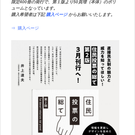
限定400冊の発行で、第１版より50頁増（本体）のボリ
ュームとなっています。
購入希望者は下記
購入ページ
からお願いいたします。
⇒
購入ページ