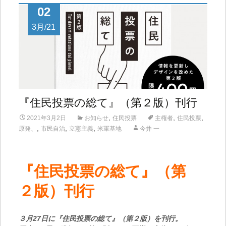
02
3月/21
『住民投票の総て』（第２版）刊行
,
,
,
2021年3月2日
お知らせ
住民投票
主権者
住民投票
,
,
,
原発、
市民自治
立憲主義
米軍基地
今井 一
『住民投票の総て』（第
２版）刊行
３月27日
に『住民投票の総て』（第２版）を刊行。