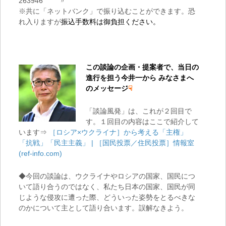
263946 〃
※共に「ネットバンク」で振り込むことができます。恐
れ入りますが
振込手数料は御負担ください。
この談論の企画・提案者で、当日の
進行を担う今井一から
みなさまへ
のメッセージ
☟
「談論風発」は、これが２回目で
す。１回目の内容はここで紹介して
います⇒
［ロシア×ウクライナ］から考える「主権」
「抗戦」「民主主義」 | ［国民投票／住民投票］情報室
(ref-info.com)
◆今回の談論は、ウクライナやロシアの国家、国民につ
いて語り合うのではなく、私たち日本の国家、国民が同
じような侵攻に遭った際、どういった姿勢をとるべきな
のかについて主として語り合います。誤解なきよう。