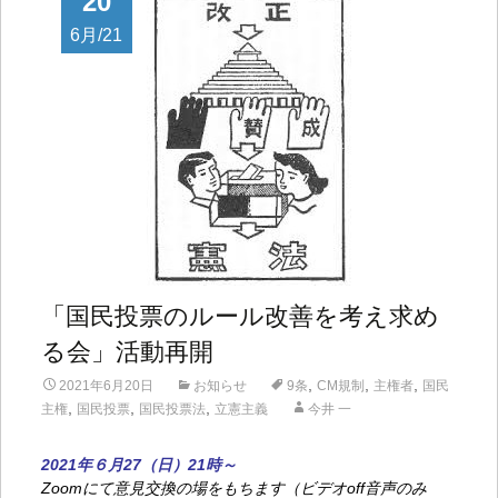
20
6月/21
「国民投票のルール改善を考え求め
る会」活動再開
,
,
,
2021年6月20日
お知らせ
9条
CM規制
主権者
国民
,
,
,
主権
国民投票
国民投票法
立憲主義
今井 一
2021年６月27（日）21時～
Zoomにて意見交換の場をもちます（ビデオoff音声のみ