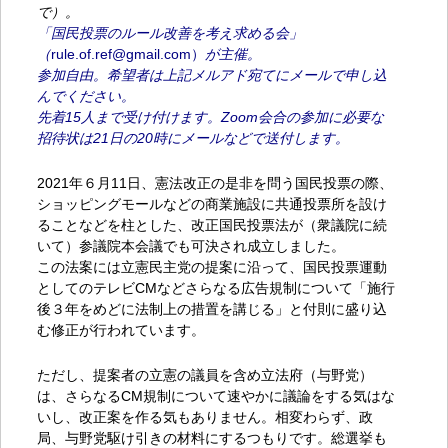
で）。
「国民投票のルール改善を考え求める会」
（
rule.of.ref@gmail.com）
が主催。
参加自由。希望者は上記メルアド宛てにメールで申し込
んでください。
先着15人まで受け付けます。Zoom会合の参加に必要な
招待状は21日の20時にメールなどで送付します。
2021年６月11日、憲法改正の是非を問う国民投票の際、
ショッピングモールなどの商業施設に共通投票所を設け
ることなどを柱とした、改正国民投票法が（衆議院に続
いて）参議院本会議でも可決され成立しました。
この法案には立憲民主党の提案に沿って、国民投票運動
としてのテレビCMなどさらなる広告規制について「施行
後３年をめどに法制上の措置を講じる」と付則に盛り込
む修正が行われています。
ただし、提案者の立憲の議員を含め立法府（与野党）
は、さらなるCM規制について速やかに議論をする気はな
いし、
改正案を作る気もありません。相変わらず、政
局、与野党駆け引きの材料にするつもりです。総選挙も