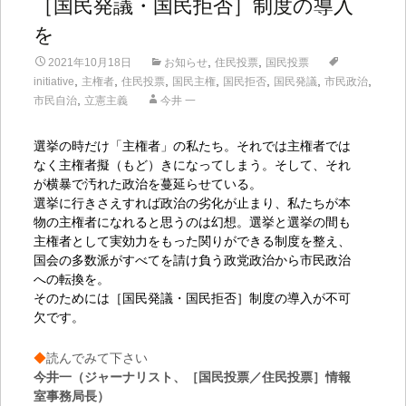
［国民発議・国民拒否］制度の導入
を
,
,
2021年10月18日
お知らせ
住民投票
国民投票
,
,
,
,
,
,
,
initiative
主権者
住民投票
国民主権
国民拒否
国民発議
市民政治
,
市民自治
立憲主義
今井 一
選挙の時だけ「主権者」の私たち。それでは主権者では
なく主権者擬（もど）きになってしまう。そして、それ
が横暴で汚れた政治を蔓延らせている。
選挙に行きさえすれば政治の劣化が止まり、私たちが本
物の主権者になれると思うのは幻想。選挙と選挙の間も
主権者として実効力をもった関りができる制度を整え、
国会の多数派がすべてを請け負う政党政治から市民政治
への転換を。
そのためには［国民発議・国民拒否］制度の導入が不可
欠です。
◆
読んでみて下さい
今井一（ジャーナリスト、
［国民投票／住民投票］情報
室
事務局長
）