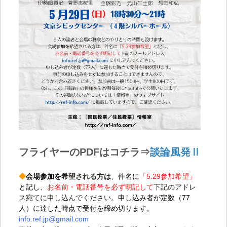
フライヤーのPDFはコチラ⇒
談論風発Ⅱ
◆
会場参加を
希望される方は
、
件名に
「5.29参加希望」
と記し、
お名前・電話番号を必ず明記して
下記のアドレ
ス宛てに申し込んでください。
申し込み者が定数（77
人）に達した時点で受付を締め切ります。
info.ref.jp@gmail.com