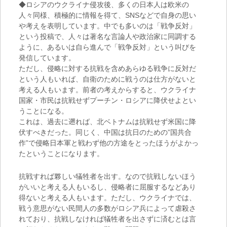
◆ロシアのウクライナ侵攻後、多くの日本人は欧米の
人々同様、積極的に情報を得て、SNSなどで自身の思い
や考えを表明しています。中でも多いのは「戦争反対」
という投稿で、人々は著名な言論人や政治家に同調する
ように、あるいは自ら進んで「戦争反対」という叫びを
発信しています。
ただし、侵略に対する抗戦を含めあらゆる戦争に反対だ
という人もいれば、自衛のために戦うのは仕方がないと
考える人もいます。前者の考えからすると、ウクライナ
国家・市民は抗戦せずプーチン・ロシアに降伏せよとい
うことになる。
これは、過去に遡れば、北ベトナムは抗戦せず米国に降
伏すべきだった。同じく、中国は抗日のための”国共合
作”で侵略日本軍と戦わず他の方途をとったほうがよかっ
たということになります。
抗戦すれば夥しい犠牲者を出す。なので抗戦しないほう
がいいと考える人もいるし、侵略者に屈服するなどあり
得ないと考える人もいます。ただし、ウクライナでは、
戦う意思がない民間人の多数がロシア兵によって虐殺さ
れており、抗戦しなければ犠牲者を出さずに済むとは言