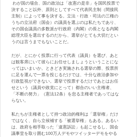
わが国の場合、国の政治は「改憲の是非」を国民投票で
決すること以外、原則としてすべて代表民主制（間接民
主制）によって事を決する。立法・行政・司法の三権の
うちの立法府（国会）の議員を選ぶのは私たちであり、
その国会議員の多数派が行政府（内閣）の長となる内閣
総理大臣を選出するのだから、選挙がとても大切だとい
うのは言うまでもないことだ。
だが、とにかく投票に行って代表（議員）を選び、あと
は観客席にいて彼らにお任せしましょうということにな
ってはいまいか。ときどき実施される選挙の際、投票所
に足を運んで一票を投じるだけでは、十分な政治参加や
行政監視ができない。選挙で投票するだけであとはお任
せという（議員や政党にとって）都合のいい主権者、
「不断の努力」（憲法12条）を怠る主権者であってはな
らない。
私たちが主権者として持つ政治的権利は「選挙権」だけ
ではなく、自ら立候補する「被選挙権」もある。あるい
は、政府を相手取った「違憲訴訟」も起こせるし、国会
議事堂を取り囲む100万人デモやツイッターデモをやる