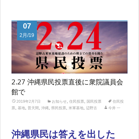
07
2月/19
2.27 沖縄県民投票直後に衆院議員会
館で
,
,
2019年2月7日
お知らせ
住民投票
国民投票
住民投
,
,
,
,
,
,
票
基地
普天間
沖縄
県民投票
米軍基地
辺野古
今井 一
沖縄県民は答えを出した