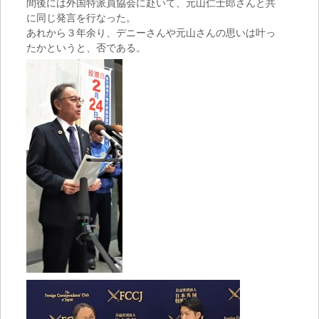
間後には外国特派員協会に赴いて、元山仁士郎さんと共
に同じ発言を行なった。
あれから３年余り、デニーさんや元山さんの思いは叶っ
たかというと、否である。