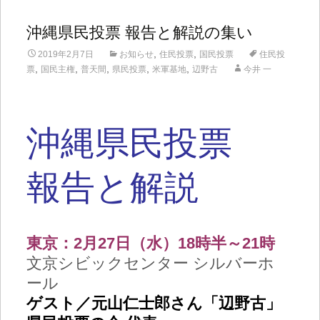
沖縄県民投票 報告と解説の集い
,
,
2019年2月7日
お知らせ
住民投票
国民投票
住民投
,
,
,
,
,
票
国民主権
普天間
県民投票
米軍基地
辺野古
今井 一
沖縄県民投票
報告と解説
東京：2月27日（水）
18
時半～21時
文京シビックセンター シルバーホ
ール
ゲスト／元山仁士郎さん「辺野古」