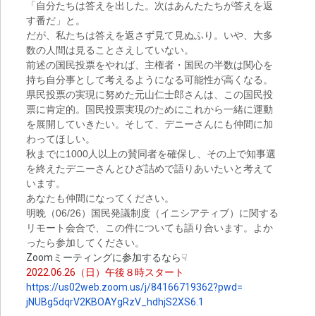
「自分たちは答えを出した。次はあんたたちが答えを返
す番だ」と。
だが、私たちは答えを返さず見て見ぬふり。いや、大多
数の人間は見ることさえしていない。
前述の国民投票をやれば、主権者・国民の半数は関心を
持ち自分事として考えるようになる可能性が高くなる。
県民投票の実現に努めた元山仁士郎さんは、この国民投
票に肯定的。国民投票実現のためにこれから一緒に運動
を展開していきたい。そして、デニーさんにも仲間に加
わってほしい。
秋までに1000人以上の賛同者を確保し、その上で知事選
を終えたデニーさんとひざ詰めで語りあいたいと考えて
います。
あなたも仲間になってください。
明晩（06/26）国民発議制度（イニシアティブ）に関する
リモート会合で、この件についても語り合います。よか
ったら参加してください。
Zoomミーティングに参加するなら☟
2022.06.26（日）午後８時スタート
https://us02web.zoom.us/j/
84166719362?pwd=
jNUBg5dqrV2KBOAYgRzV_
hdhjS2XS6.1