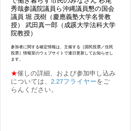
で働き暮らす市民のみなさん
杉尾
秀哉参議院議員ら沖縄議員懇の国会
議員
堀 茂樹（慶應義塾大学名誉教
授）
武田真一郎（成蹊大学法科大学
院教授）
参加者に関する確定情報は、主催する［国民投票／住民
投票］情報室のウェブサイトで連日更新してお知らせし
ます。
★
催しの詳細、および参加申し込み
については、
2.27フライヤー
をご
らんください。