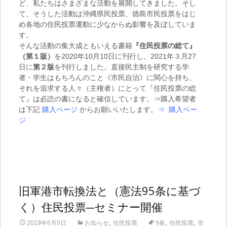
ど、私たちはさまざまな活動を展開してきました。そし
て、そうした活動は沖縄県民投票、徳島市民投票をはじ
め各地の住民投票運動に少なからぬ影響を及ぼしていま
す。
そんな活動の集大成ともいえる書籍
『住民投票の総て』
（第１版）
を2020年10月10日に刊行し、2021年３月27
日に
第２版
を刊行しました。直接民主制を研究する学
者・学生はもちろんのこと《市民自治》に関心を持ち、
それを追求する人々（主権者）にとって『住民投票の総
て』は必読の書になると確信しています。⇒購入希望者
は下記
購入ページ
からお願いいたします。
⇒
購入ペー
ジ
旧軍港市転換法と（憲法95条に基づ
く）住民投票─セミナー開催
,
,
,
2019年6月5日
お知らせ
住民投票
9条
住民投票
市