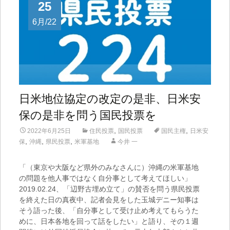
25
6月/22
日米地位協定の改定の是非、日米安
保の是非を問う国民投票を
,
,
2022年6月25日
住民投票
国民投票
国民主権
日米安
,
,
,
保
沖縄
県民投票
米軍基地
今井 一
「（東京や大阪など県外のみなさんに）沖縄の米軍基地
の問題を他人事ではなく自分事として考えてほしい」
2019.02.24、「辺野古埋め立て」の賛否を問う県民投票
を終えた日の真夜中、記者会見をした玉城デニー知事は
そう語った後、「自分事として受け止め考えてもらうた
めに、日本各地を回って話をしたい」と語り、その１週