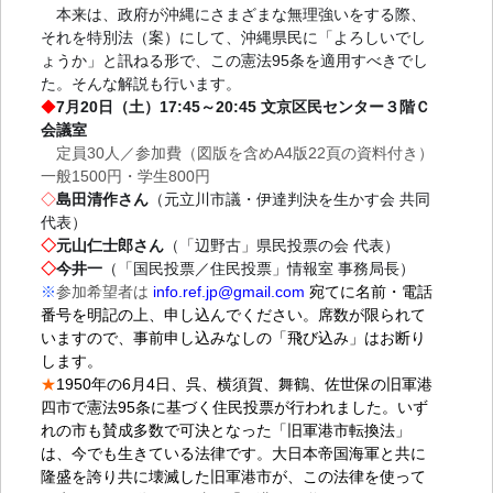
本来は、政府が沖縄にさまざまな無理強いをする際、
それを特別法（案）にして、沖縄県民に「よろしいでし
ょうか」と訊ねる形で、この憲法95条を適用すべきでし
た。そんな解説も行います。
⤵️
◆
7月20日（土）17:45～20:45 文京区民センター３階Ｃ
会議室
定員30人／参加費（図版を含めA4版22頁の資料付き）
一般1500円・学生800円
◇
島田清作さん
（元立川市議・伊達判決を生かす会 共同
代表）
◇
元山仁士郎さん
（「辺野古」県民投票の会 代表）
◇
今井一
（「国民投票／住民投票」情報室 事務局長）
※
参加希望者は
info.ref.jp@gmail.com
宛てに名前・電話
番号を明記の上、申し込んでください。席数が限られて
いますので、事前申し込みなしの「飛び込み」はお断り
します。
★
1950年の6月4日、呉、横須賀、舞鶴、佐世保の旧軍港
四市で憲法95条に基づく住民投票が行われました。いず
れの市も賛成多数で可決となった「旧軍港市転換法」
は、今でも生きている法律です。大日本帝国海軍と共に
隆盛を誇り共に壊滅した旧軍港市が、この法律を使って