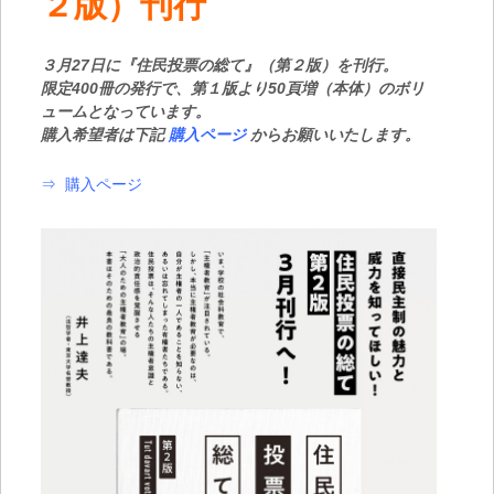
２版）刊行
３月27日
に『住民投票の総て』（第２版）を刊行。
限定400冊の発行で、第１版より50頁増（本体）のボリ
ュームとなっています。
購入希望者は下記
購入ページ
からお願いいたします。
⇒
購入ページ