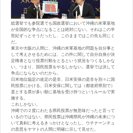
総選挙でも参院選でも国政選挙において沖縄の米軍基地
が全国的な争点になることは絶対にない。それはこの半
世紀ずっとそうだったし、このままではこの先も同じく
だ。
東京や大阪の人間に、沖縄の米軍基地の問題を自分事と
して考えさせるためには、この件に関して自分自身が決
定権者となり投票行動をとるという状況をつくるしかな
い。つまり、国民投票をやるしかない。選挙では決して
争点にならないのだから。
日米地位協定の改定の是非、日米安保の是非を別々に国
民投票にかける。日米安保に関しては（都道府県別で）
是とする票が多い順に基地を受け持つというルールで実
施する。
これしかない。
沖縄での２度にわたる県民投票が無意味だったと言って
いるのではない。県民投票は沖縄県民が沖縄の未来につ
いて真剣に考えるきっかけとなったし、ウチナーンチュ
の意思をヤマトの人間に明確に示して見せた。