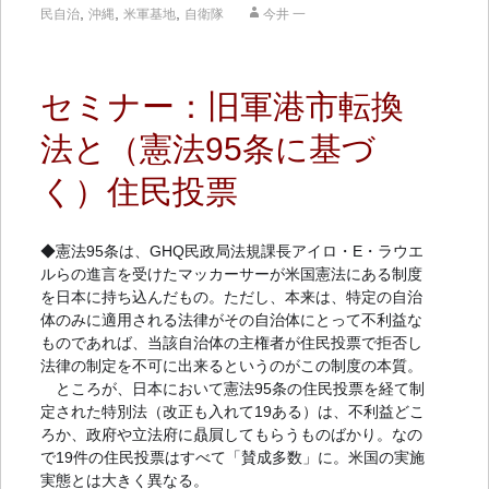
,
,
,
民自治
沖縄
米軍基地
自衛隊
今井 一
セミナー：旧軍港市転換
法と（憲法95条に基づ
く）住民投票
◆憲法95条は、GHQ民政局法規課長アイロ・E・ラウエ
ルらの進言を受けたマッカーサーが米国憲法にある制度
を日本に持ち込んだもの。ただし、本来は、特定の自治
体のみに適用される法律がその自治体にとって不利益な
ものであれば、当該自治体の主権者が住民投票で拒否し
法律の制定を不可に出来るというのがこの制度の本質。
ところが、日本において憲法95条の住民投票を経て制
定された特別法（改正も入れて19ある）は、不利益どこ
ろか、政府や立法府に贔屓してもらうものばかり。なの
で19件の住民投票はすべて「賛成多数」に。米国の実施
実態とは大きく異なる。