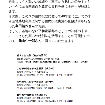
再生しようと動いた経緯や
「軍港から脱したのか？」と
いう今に至る問題点を豊富な資料を基に今井一が解説し
ます。
その際、この呉の住民投票に倣って40年前に立川での米
軍基地跡地利用に関する住民投票実施の直接請求を行な
った
島田清作さん
のお話。
そして、基地のない平和産業都市としての沖縄の未来
に、こうした類いの特別法を活用することの可能性につ
いて、
元山仁士郎さん
に語っていただきます。