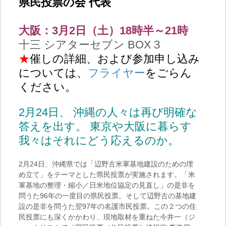
県民投票の会 代表
大阪：3月2日（土）
18
時半～21時
十三 シアターセブン BOX３
★
催しの詳細、および参加申し込み
については、
フライヤー
をごらん
ください。
2月24日、 沖縄の人々は再び明確な
答えを出す。 東京や大阪に暮らす
我々はそれにどう応えるのか。
2月24日、沖縄県では「辺野古米軍基地建設のための埋
め立て」をテーマとした県民投票が実施されます。「米
軍基地の整理・縮小／日米地位協定の見直し」の是非を
問うた96年の一度目の県民投票。そして辺野古の基地建
設の是非を問うた翌97年の名護市民投票。この２つの住
民投票にも深くかかわり、現地取材を重ねた今井一（ジ