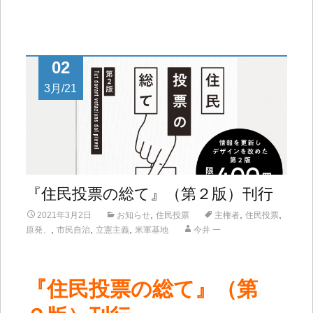
02
3月/21
『住民投票の総て』（第２版）刊行
,
,
,
2021年3月2日
お知らせ
住民投票
主権者
住民投票
,
,
,
原発、
市民自治
立憲主義
米軍基地
今井 一
『住民投票の総て』（第