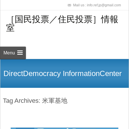
Mail us : info.ref.jp@gmail.com
［国民投票／住民投票］情報
室
Skip to
content
検
索:
Menu
DirectDemocracy InformationCenter
Tag Archives: 米軍基地