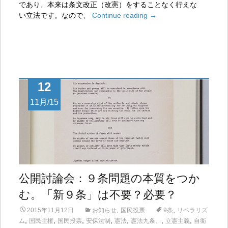
であり、本来は条文改正（改憲）をすることなく行えな
い立法です。
なので、
Continue reading
→
12
11月/15
公開討論会：９条問題の本質をつか
む。「新９条」は不要？必要？
,
,
2015年11月12日
お知らせ
国民投票
9条
リベラリズ
,
,
,
,
,
,
,
ム
国民主権
国民投票
安保法制
憲法
憲法九条、
立憲主義
自衛