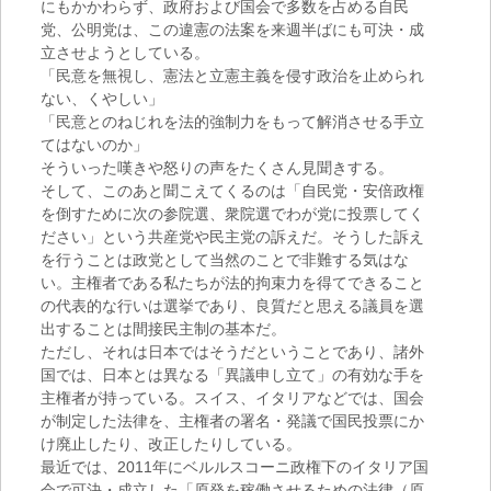
にもかかわらず、政府および国会で多数を占める自民
党、公明党は、この違憲の法案を来週半ばにも可決・成
立させようとしている。
「民意を無視し、憲法と立憲主義を侵す政治を止められ
ない、くやしい」
「民意とのねじれを法的強制力をもって解消させる手立
てはないのか」
そういった嘆きや怒りの声をたくさん見聞きする。
そして、このあと聞こえてくるのは「自民党・安倍政権
を倒すために次の参院選、衆院選でわが党に投票してく
ださい」という共産党や民主党の訴えだ。そうした訴え
を行うことは政党として当然のことで非難する気はな
い。主権者である私たちが法的拘束力を得てできること
の代表的な行いは選挙であり、良質だと思える議員を選
出することは間接民主制の基本だ。
ただし、それは日本ではそうだということであり、諸外
国では、日本とは異なる「異議申し立て」の有効な手を
主権者が持っている。スイス、イタリアなどでは、国会
が制定した法律を、主権者の署名・発議で国民投票にか
け廃止したり、改正したりしている。
最近では、2011年にベルルスコーニ政権下のイタリア国
会で可決・成立した「原発を稼働させるための法律（原