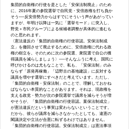
集団的自衛権の行使を是とした「安保法制廃止」のため
に、2016年夏の参院選挙で自民党・安倍政権を打ち負か
そう──反安倍勢力からはすでにそういう声があがってい
ますが、年明け以降は一気に「選挙モード」に突入し、
野党＋市民グループによる候補者調整が具体的に進むも
のと思われます。
〈憲法違反の「集団的自衛権の行使容認。安保法制成
立」を撤回させて廃止するために、安倍政権に代わる政
権の樹立を。そのために次の参院選、衆院選で自公の獲
得議員を減らしましょう〉──そんなふうに考え、国民に
呼びかけるのは尤もなことで、私も、「安保法制」のみ
ならず「原発再稼働」「辺野古の基地建設」に反対する
議員を増やす選挙にすべきだと考えています。ただし、
「集団的自衛権・安保法制」のことで、理解しておかね
ばならない本質的なことがあります。それは、現政権を
支える政党・勢力が次の参院選挙で議席を減らそうが増
やそうが、「集団的自衛権の行使容認。案保法制成立」
が憲法違反だという事実は変わらないということです。
だから、彼らが議席を減らさなかったとしても、違憲の
閣議決定や立法が合憲に転ずるわけではありません。
「集団的自衛権の行使容認。安保法制成立」は憲法事項