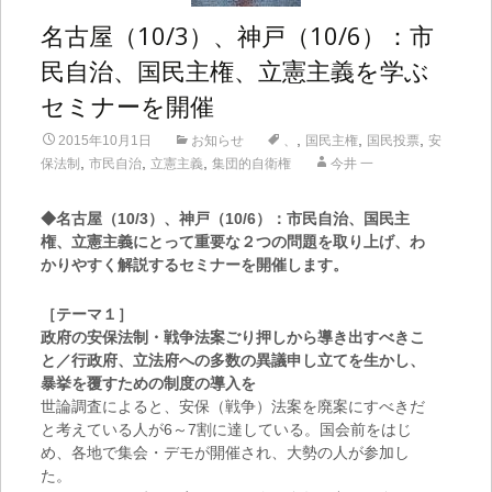
名古屋（10/3）、神戸（10/6）：市
民自治、国民主権、立憲主義を学ぶ
セミナーを開催
,
,
,
2015年10月1日
お知らせ
、
国民主権
国民投票
安
,
,
,
保法制
市民自治
立憲主義
集団的自衛権
今井 一
◆名古屋（10/3）、神戸（10/6）：市民自治、国民主
権、立憲主義にとって重要な２つの問題を取り上げ、わ
かりやすく解説するセミナーを開催します。
［テーマ１］
政府の安保法制・戦争法案ごり押しから導き出すべきこ
と／行政府、立法府への多数の異議申し立てを生かし、
暴挙を覆すための制度の導入を
世論調査によると、安保（戦争）法案を廃案にすべきだ
と考えている人が6～7割に達している。国会前をはじ
め、各地で集会・デモが開催され、大勢の人が参加し
た。