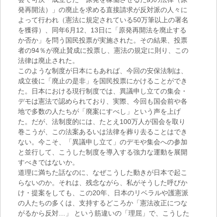
発再開法）」の廃止を求める直接請求が反対派の人々に
よって行われ（憲法に規定されている50万筆以上の署名
を獲得）、同年6月12、13日に「原発再開法を廃止する
か否か」を問う国民投票が実施された。その結果、投票
者の94％が廃止賛成に投票し、憲法の規定に則り、この
法律は廃止された。
このような制度が日本にもあれば、今回の安保法制は、
成立後に「廃止の是非」を国民投票にかけることができ
た。日本における現行制度では、異議申し立ての集会・
デモは憲法で認められており、実際、今回も国会前や各
地で多数の人たちが「廃案にすべし」という声を上げ
た。だが、法制度的には、たとえ100万人が国会を取り
巻こうが、この法案あるいは法律を葬り去ることはでき
ない。今こそ、「異議申し立て」のデモや集会への参加
と並行して、こうした制度を導入する強力な運動を展開
すべきではないか。
道理に満ちた話なのに、なぜこうした動きが日本で起こ
らないのか。それは、残念ながら、私がそうした呼びか
け・提案をしても、この20年、日本のリベラルや護憲派
の人たちの多くは、支持するどころか「憲法改正につな
がるから反対…」 という筋違いの「理屈」で、こうした