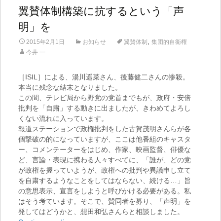
翼賛体制構築に抗するという「声
明」を
,
2015年2月1日
お知らせ
翼賛体制
集団的自衛権
今井 一
［ISIL］による、湯川遥菜さん、後藤健二さんの惨殺。
本当に残念な結末となりました。
この間、テレビ局から野党の党首までもが、政府・安倍
批判を「自粛」する動きに出ましたが、きわめてよろし
くない流れに入っています。
報道ステーションで政権批判をした古賀茂明さんらが各
個撃破の的になっていますが、ここは他番組のキャスタ
ー、コメンテーターをはじめ、作家、映画監督、俳優な
ど、言論・表現に携わる人々すべてに、「誰が、どの党
が政権を握っていようが、政権への批判や異議申し立て
を自粛するようなことをしてはならない、続ける…」旨
の意思表示、宣言をしようと呼びかける必要がある。私
はそう考ています。そこで、賛同者を募り、「声明」を
発してはどうかと、想田和弘さんらと相談しました。