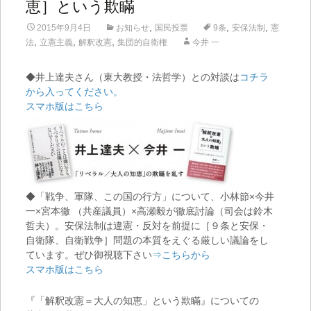
恵］という欺瞞
,
,
,
2015年9月4日
お知らせ
国民投票
9条
安保法制
憲
,
,
,
法
立憲主義
解釈改憲
集団的自衛権
今井 一
◆井上達夫さん（東大教授・法哲学）との対談は
コチラ
から入ってください。
スマホ版はこちら
◆「戦争、軍隊、この国の行方」について、小林節×今井
一×宮本徹 （共産議員）×高瀬毅が徹底討論（司会は鈴木
哲夫）。安保法制は違憲・反対を前提に［９条と安保・
自衛隊、自衛戦争］問題の本質をえぐる厳しい議論をし
ています。ぜひ御視聴下さい
⇒こちらから
スマホ版はこちら
『「解釈改憲＝大人の知恵」という欺瞞』についての