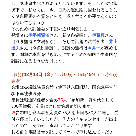
し、既成事実化されようとしています。そうした政治状
況下で、私たちは、今、目先の運動論に囚われることな
く９条問題の本質をとらえ、深く考える必要があるので
はないでしょうか。
そのための討論会を下記の通り開催します。
登壇者は
伊勢﨑賢治
さん（新９条提唱）、
伊藤真
さん
（９条堅持の立場から）、そして話題の法哲学者・
井上
達夫
さん（９条削除論）。討論の進行は
今井一
が務めま
す。問題の本質を浮き彫りにするための知的で生産的な
討論になるよう心がけます。
日時は
12
月
18
日（金）
13時00分～15時45分（12時45分
開場）
会場は参議院議員会館（地下鉄永田町駅、国会議事堂前
駅下車徒歩５分）
定員は報道関係者を含め
75人
（参加費・資料代として
500円徴収。定員に達し次第締め切ります）
※
参加申し込み者が定員の75人を上回る80人に達し、受
付を停止していましたが、７人の
「キャンセル」が出ま
したので、その分、参加していただけます。
お名前と電話番号を記してメールで申し込んでくださ