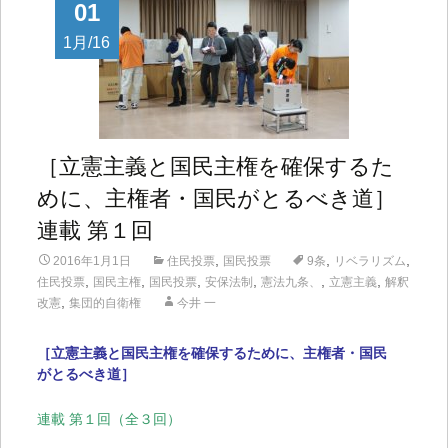
01
1月/16
［立憲主義と国民主権を確保するた
めに、主権者・国民がとるべき道］
連載 第１回
,
,
,
2016年1月1日
住民投票
国民投票
9条
リベラリズム
,
,
,
,
,
,
住民投票
国民主権
国民投票
安保法制
憲法九条、
立憲主義
解釈
,
改憲
集団的自衛権
今井 一
［立憲主義と国民主権を確保するために、主権者・国民
がとるべき道］
連載 第１回（全３回）