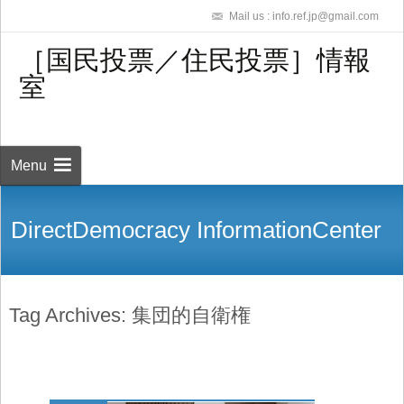
Mail us : info.ref.jp@gmail.com
［国民投票／住民投票］情報
室
Skip to
content
検
索:
Menu
DirectDemocracy InformationCenter
Tag Archives: 集団的自衛権