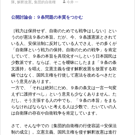
,
,
隊
解釈改憲
集団的自衛権
今井 一
公開討論会：
９条問題の本質をつかむ
［戦力は保持せず、自衛のためでも戦争はしない］とい
うのが憲法９条の本旨。だが、今、９条護憲派とされて
いる人、安保法制に反対している人でさえ、その多くが
「自衛隊という戦力の保持。自衛のための戦争」を肯定
していて、９条の本旨を具現化すべしという日本国民は
少数派です。ならば、そこを曖昧にしたまま「９条の条
文護持」を唱え、立憲主義を侵す解釈改憲を放置する欺
瞞ではなく、国民主権を行使して憲法を改めるべきだと
いう意見があります。
一方で、「それは絶対にだめ、９条の条文は一言一句変
えずに護持すべし」という意見も少なくありません。た
だし、そう主張する人の中でも、「９条の本旨」をまも
らなければならないと考える人は少数で、たいていの人
は自衛隊の存在や自衛戦争を肯定しています。
さて、そんな中での［集団的自衛権の行使容認⇒安保法
制の成立］。立憲主義、国民主権を侵す解釈改憲は進行