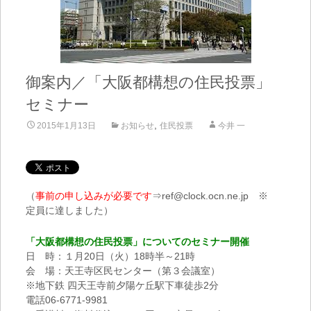
御案内／「大阪都構想の住民投票」
セミナー
,
2015年1月13日
お知らせ
住民投票
今井 一
（
事前の申し込みが必要です
⇒ref@clock.ocn.ne.jp ※
定員に達しました）
「大阪都構想の住民投票」についてのセミナー開催
日 時：１月20日（火）18時半～21時
会 場：天王寺区民センター（第３会議室）
※地下鉄 四天王寺前夕陽ケ丘駅下車徒歩2分
電話06-6771-9981