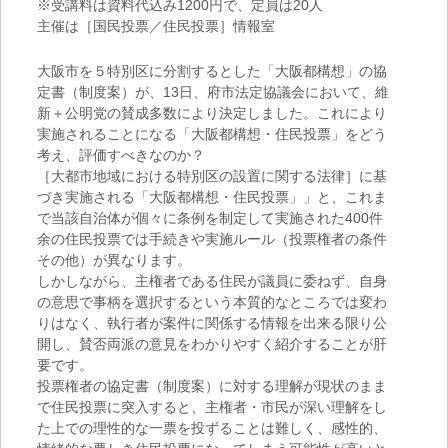
※受講料は資料代込み1200円で、定員は20人
主催は［国民投票／住民投票］情報室
大阪市を５特別区に分割するとした「大阪都構想」の協
定書（制度案）が、13日、府市法定協議会において、維
新＋公明党の賛成多数により決定しました。これにより
実施されることになる「大阪都構想・住民投票」をどう
考え、評価すべきなのか？
［大都市地域における特別区の設置に関する法律］に基
づき実施される「大阪都構想・住民投票」」と、これま
で当該自治体が個々に条例を制定して実施された400件
余の住民投票では手続きや実施ルール（投票権者の条件
その他）が異なります。
しかしながら、主権者である住民が議員に委ねず、自身
の意思で事柄を選択するという本質的なところでは変わ
りはなく、執行者が案件に関係する情報を出来る限り公
開し、賛否両派の意見をわかりやすく紹介することが肝
要です。
投票権者の協定書（制度案）に対する理解が現状のまま
で住民投票に突入すると、主権者・市民が深い理解をし
た上での理性的な一票を投ずることは難しく、感性的、