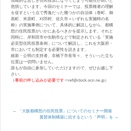
情緒的な悪しき住民投票になってしまう可能性が高いと
危惧しています。今回のセミナーでは、投票権者の理解
を促すという点で秀逸だった幾つかの自治体（巻町、御
嵩町、米原町、刈羽村、佐久市＝いずれも実施時の名
称）の実施事例について、具体的に解説しながら、都構
想の住民投票がいかにあるべきかを提示します。それと
同時に、岸和田市や生駒市などで制定されている「実施
必至型住民投票条例」について解説し、これを大阪府・
市においても制定する必要性を説きます。
維新・公明の支持者、非橋下市長等々、そういった立ち
位置は一切問いません。
誰もが自由に参加していただけますので、ぜひお越し下
さい。
（
事前の申し込みが必要です
⇒ref@clock.ocn.ne.jp）
←
「大阪都構想の住民投票」についてのセミナー開催
翼賛体制構築に抗するという「声明」を
→
Post navigation