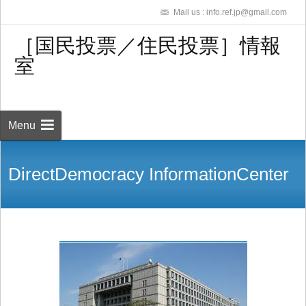
Mail us : info.ref.jp@gmail.com
［国民投票／住民投票］情報
室
Skip to
content
検
索:
Menu
DirectDemocracy InformationCenter